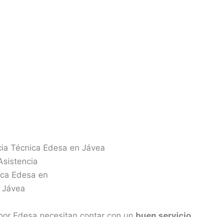
cia Técnica Edesa en Jávea
por Edesa necesitan contar con un
buen servicio