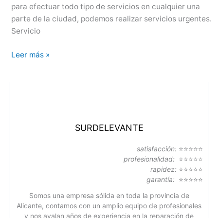
para efectuar todo tipo de servicios en cualquier una
parte de la ciudad, podemos realizar servicios urgentes.
Servicio
Edesa
Leer más »
en
Elche,
Servicio
Técnico
Edesa
en
SURDELEVANTE
Elche
satisfacción:
⭐⭐⭐⭐⭐
profesionalidad:
⭐⭐⭐⭐⭐
rapidez:
⭐⭐⭐⭐⭐
garantía:
⭐⭐⭐⭐⭐
Somos una empresa sólida en toda la provincia de
Alicante, contamos con un amplio equipo de profesionales
y nos avalan años de experiencia en la reparación de