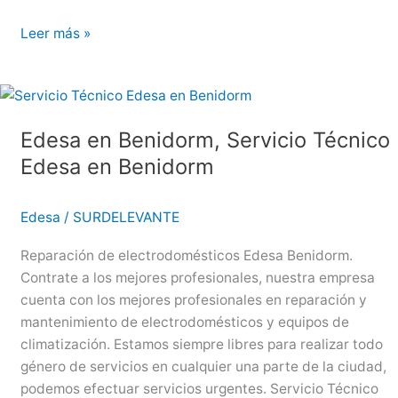
Edesa
Leer más »
en
San
Vicente
del
Edesa en Benidorm, Servicio Técnico
Raspeig,
Edesa en Benidorm
Servicio
Técnico
Edesa
Edesa
/
SURDELEVANTE
en
San
Reparación de electrodomésticos Edesa Benidorm.
Vicente
Contrate a los mejores profesionales, nuestra empresa
del
cuenta con los mejores profesionales en reparación y
Raspeig
mantenimiento de electrodomésticos y equipos de
climatización. Estamos siempre libres para realizar todo
género de servicios en cualquier una parte de la ciudad,
podemos efectuar servicios urgentes. Servicio Técnico