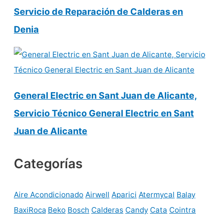
Servicio de Reparación de Calderas en
Denia
General Electric en Sant Juan de Alicante,
Servicio Técnico General Electric en Sant
Juan de Alicante
Categorías
Aire Acondicionado
Airwell
Aparici
Atermycal
Balay
BaxiRoca
Beko
Bosch
Calderas
Candy
Cata
Cointra