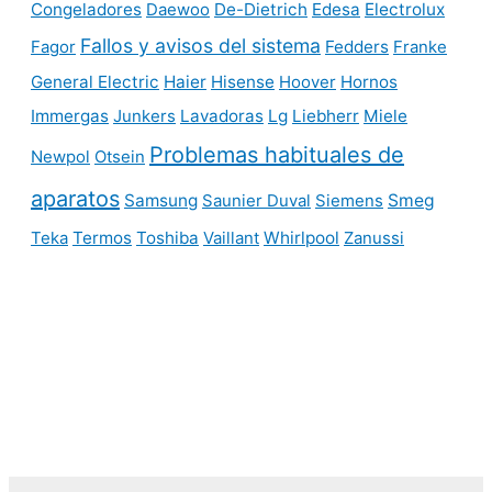
Congeladores
Daewoo
De-Dietrich
Edesa
Electrolux
Fallos y avisos del sistema
Fagor
Fedders
Franke
General Electric
Haier
Hisense
Hoover
Hornos
Immergas
Junkers
Lavadoras
Lg
Liebherr
Miele
Problemas habituales de
Newpol
Otsein
aparatos
Samsung
Saunier Duval
Siemens
Smeg
Teka
Termos
Toshiba
Vaillant
Whirlpool
Zanussi