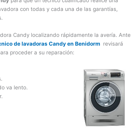
andy
para que un técnico cualificado realice una
lavadora con todas y cada una de las garantías,
s.
dora Candy localizando rápidamente la avería. Ante
écnico de lavadoras Candy en Benidorm
revisará
ara proceder a su reparación:
.
do va lento.
r.