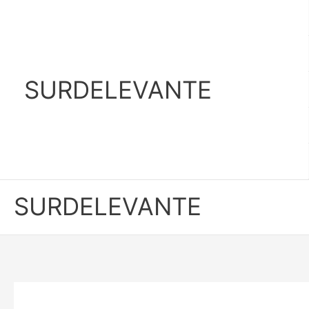
Ir
al
contenido
SURDELEVANTE
SURDELEVANTE