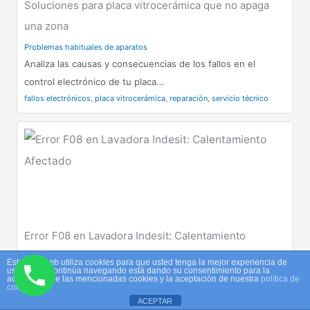
Soluciones para placa vitrocerámica que no apaga
una zona
Problemas habituales de aparatos
Analiza las causas y consecuencias de los fallos en el
control electrónico de tu placa…
fallos electrónicos
,
placa vitrocerámica
,
reparación
,
servicio técnico
Error F08 en Lavadora Indesit: Calentamiento
Afectado
Este sitio web utiliza cookies para que usted tenga la mejor experiencia de
usuario. Si continúa navegando está dando su consentimiento para la
Fallos y avisos del sistema
aceptación de las mencionadas cookies y la aceptación de nuestra
política de
cookies
El error F08 en lavadoras Indesit indica un fallo en el
ACEPTAR