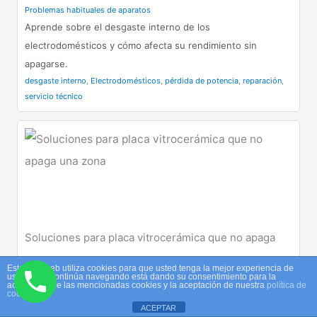
Problemas habituales de aparatos
Aprende sobre el desgaste interno de los
electrodomésticos y cómo afecta su rendimiento sin
apagarse.
desgaste interno
,
Electrodomésticos
,
pérdida de potencia
,
reparación
,
servicio técnico
Soluciones para placa vitrocerámica que no apaga
una zona
Este sitio web utiliza cookies para que usted tenga la mejor experiencia de
usuario. Si continúa navegando está dando su consentimiento para la
Problemas habituales de aparatos
aceptación de las mencionadas cookies y la aceptación de nuestra
política de
cookies
Analiza las causas y consecuencias de los fallos en el
ACEPTAR
control electrónico de tu placa…