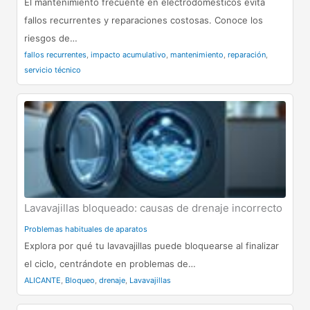
El mantenimiento frecuente en electrodomésticos evita
fallos recurrentes y reparaciones costosas. Conoce los
riesgos de…
fallos recurrentes
,
impacto acumulativo
,
mantenimiento
,
reparación
,
servicio técnico
Lavavajillas bloqueado: causas de drenaje incorrecto
Problemas habituales de aparatos
Explora por qué tu lavavajillas puede bloquearse al finalizar
el ciclo, centrándote en problemas de…
ALICANTE
,
Bloqueo
,
drenaje
,
Lavavajillas