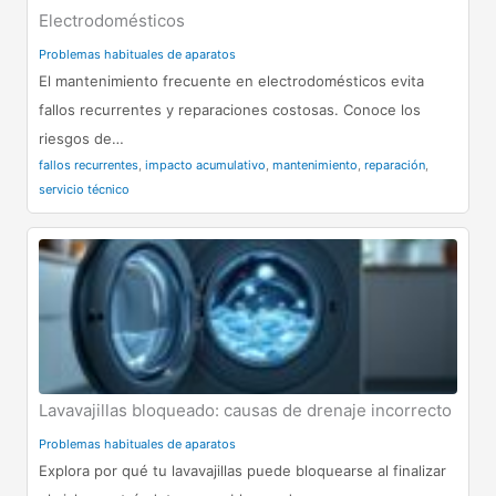
Electrodomésticos
Problemas habituales de aparatos
El mantenimiento frecuente en electrodomésticos evita
fallos recurrentes y reparaciones costosas. Conoce los
riesgos de…
fallos recurrentes
,
impacto acumulativo
,
mantenimiento
,
reparación
,
servicio técnico
Lavavajillas bloqueado: causas de drenaje incorrecto
Problemas habituales de aparatos
Explora por qué tu lavavajillas puede bloquearse al finalizar