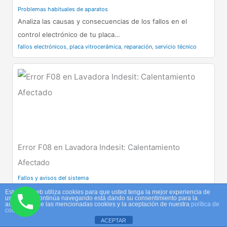
Problemas habituales de aparatos
Analiza las causas y consecuencias de los fallos en el
control electrónico de tu placa…
fallos electrónicos
,
placa vitrocerámica
,
reparación
,
servicio técnico
Error F08 en Lavadora Indesit: Calentamiento
Afectado
Fallos y avisos del sistema
El error F08 en lavadoras Indesit indica un fallo en el
Este sitio web utiliza cookies para que usted tenga la mejor experiencia de
usuario. Si continúa navegando está dando su consentimiento para la
sistema de calentamiento. Aprende…
aceptación de las mencionadas cookies y la aceptación de nuestra
política de
cookies
error F08
,
lavadora Indesit
,
reparación
,
sistema de calentamiento
ACEPTAR