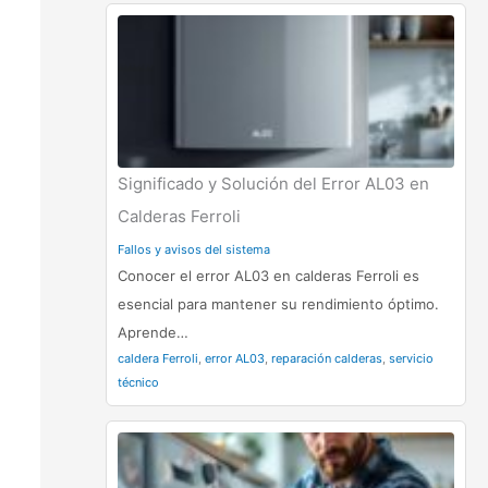
Significado y Solución del Error AL03 en
Calderas Ferroli
Fallos y avisos del sistema
Conocer el error AL03 en calderas Ferroli es
esencial para mantener su rendimiento óptimo.
Aprende…
caldera Ferroli
,
error AL03
,
reparación calderas
,
servicio
técnico