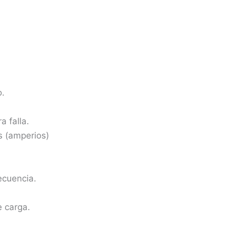
o.
 falla.
s (amperios)
ecuencia.
e carga.