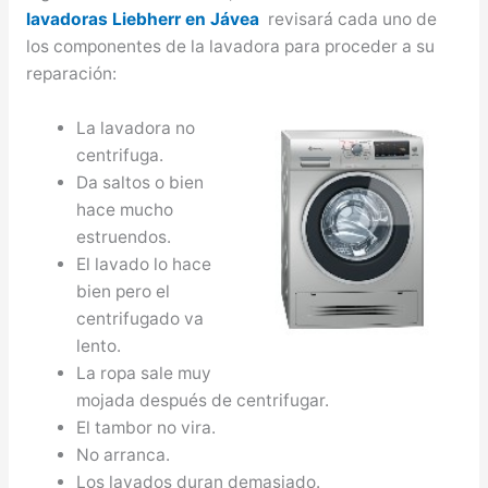
lavadoras Liebherr en Jávea
revisará cada uno de
los componentes de la lavadora para proceder a su
reparación:
La lavadora no
centrifuga.
Da saltos o bien
hace mucho
estruendos.
El lavado lo hace
bien pero el
centrifugado va
lento.
La ropa sale muy
mojada después de centrifugar.
El tambor no vira.
No arranca.
Los lavados duran demasiado.