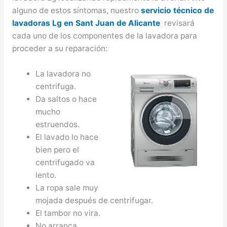
alguno de estos síntomas, nuestro
servicio técnico de
lavadoras Lg en Sant Juan de Alicante
revisará
cada uno de los componentes de la lavadora para
proceder a su reparación:
La lavadora no
centrifuga.
Da saltos o hace
mucho
estruendos.
El lavado lo hace
bien pero el
centrifugado va
lento.
La ropa sale muy
mojada después de centrifugar.
El tambor no vira.
No arranca.