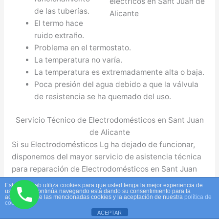
de las tuberías.
El termo hace
ruido extraño.
Problema en el termostato.
La temperatura no varía.
La temperatura es extremadamente alta o baja.
Poca presión del agua debido a que la válvula
de resistencia se ha quemado del uso.
Servicio Técnico de Electrodomésticos en Sant Juan
de Alicante
Si su Electrodomésticos Lg ha dejado de funcionar,
disponemos del mayor servicio de asistencia técnica
para reparación de Electrodomésticos en Sant Juan
de Alicante a domicilio. Aproveche los beneficios
Este sitio web utiliza cookies para que usted tenga la mejor experiencia de
usuario. Si continúa navegando está dando su consentimiento para la
exclusivas que ofrece nuestro servicio y que ninguna
aceptación de las mencionadas cookies y la aceptación de nuestra
política de
cookies
otra empresa ofrece.
ACEPTAR