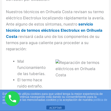
Nuestros técnicos en Orihuela Costa revisan su termo
eléctrico Electrolux localizando rápidamente la avería.
Ante alguno de estos síntomas, nuestro
servicio
técnico de termos eléctricos Electrolux en Orihuela
Costa
revisará cada uno de los componentes de su
termos para agua caliente para proceder a su
reparación:
Mal
funcionamiento
de las tuberías.
El termo hace
ruido extraño.
Problema en el termostato.
Este sitio web utiliza cookies para que usted tenga la mejor experiencia de
usuario. Si continúa navegando está dando su consentimiento para la
La temperatura no varía.
aceptación de las mencionadas cookies y la aceptación de nuestra
política de
cookies
La temperatura es extremadamente alta o baja.
ACEPTAR
Poca presión del agua debido a que la válvula