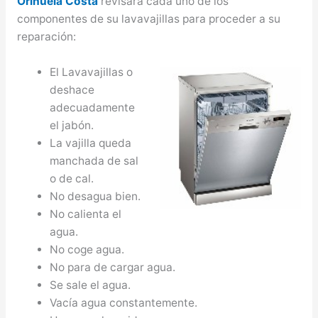
Orihuela Costa
revisará cada uno de los
componentes de su lavavajillas para proceder a su
reparación:
El Lavavajillas o
deshace
adecuadamente
el jabón.
La vajilla queda
manchada de sal
o de cal.
No desagua bien.
No calienta el
agua.
No coge agua.
No para de cargar agua.
Se sale el agua.
Vacía agua constantemente.