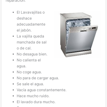
reparación:
El Lavavajillas o
deshace
adecuadamente
el jabón.
La vajilla queda
manchada de sal
o de cal.
No desagua bien.
No calienta el
agua.
No coge agua.
No para de cargar agua.
Se sale el agua.
Vacía agua constantemente.
Hace mucho ruido.
El lavado dura mucho.