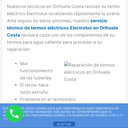
Nuestros técnicos en Orihuela Costa revisan su termo
eléctrico Electrolux localizando rápidamente la avería.
Ante alguno de estos síntomas, nuestro
servicio
técnico de termos eléctricos Electrolux en Orihuela
Costa
revisará cada uno de los componentes de su
termos para agua caliente para proceder a su
reparación:
Mal
funcionamiento
de las tuberías.
El termo hace
ruido extraño.
Problema en el termostato.
La temperatura no varía.
Este sitio web utiliza cookies para que usted tenga la mejor experiencia de
usuario. Si continúa navegando está dando su consentimiento para la
La temperatura es extremadamente alta o baja.
aceptación de las mencionadas cookies y la aceptación de nuestra
política de
cookies
Poca presión del agua debido a que la válvula
ACEPTAR
de resistencia se ha quemado del uso.