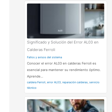
Significado y Solución del Error AL03 en
Calderas Ferroli
Fallos y avisos del sistema
Conocer el error AL03 en calderas Ferroli es
esencial para mantener su rendimiento óptimo.
Aprende…
caldera Ferroli
,
error AL03
,
reparación calderas
,
servicio
técnico