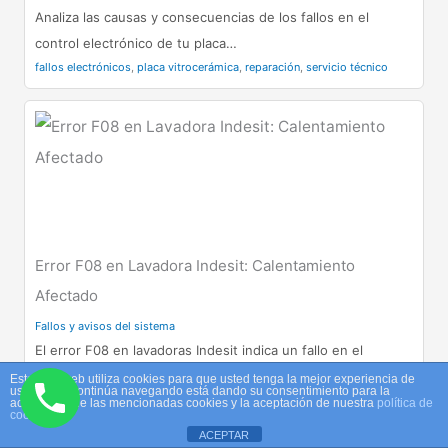
Analiza las causas y consecuencias de los fallos en el
control electrónico de tu placa…
fallos electrónicos
,
placa vitrocerámica
,
reparación
,
servicio técnico
Error F08 en Lavadora Indesit: Calentamiento
Afectado
Fallos y avisos del sistema
El error F08 en lavadoras Indesit indica un fallo en el
sistema de calentamiento. Aprende…
Este sitio web utiliza cookies para que usted tenga la mejor experiencia de
usuario. Si continúa navegando está dando su consentimiento para la
error F08
,
lavadora Indesit
,
reparación
,
sistema de calentamiento
aceptación de las mencionadas cookies y la aceptación de nuestra
política de
cookies
ACEPTAR