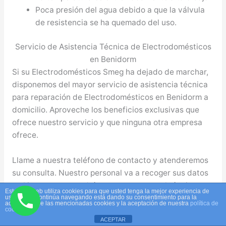
Poca presión del agua debido a que la válvula
de resistencia se ha quemado del uso.
Servicio de Asistencia Técnica de Electrodomésticos
en Benidorm
Si su Electrodomésticos Smeg ha dejado de marchar,
disponemos del mayor servicio de asistencia técnica
para reparación de Electrodomésticos en Benidorm a
domicilio. Aproveche los beneficios exclusivas que
ofrece nuestro servicio y que ninguna otra empresa
ofrece.
Llame a nuestra teléfono de contacto y atenderemos
su consulta. Nuestro personal va a recoger sus datos
y al instante se pondrá en contacto con el técnico en
Este sitio web utiliza cookies para que usted tenga la mejor experiencia de
Benidorm para reparar su aparato averiado. De forma
usuario. Si continúa navegando está dando su consentimiento para la
aceptación de las mencionadas cookies y la aceptación de nuestra
política de
inmediata y sin incremento de precio el técnico se
cookies
ACEPTAR
pondrá en contacto con usted a fin de que escoja el