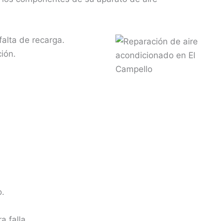
falta de recarga.
ión.
o.
 falla.