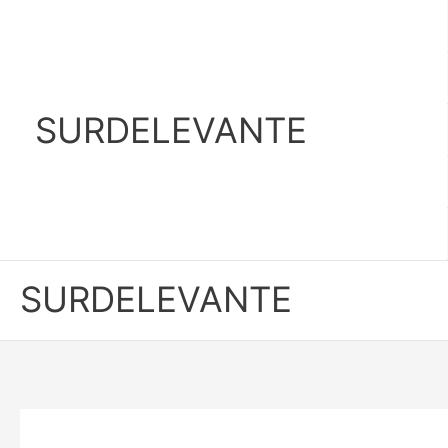
Ir
al
contenido
SURDELEVANTE
SURDELEVANTE