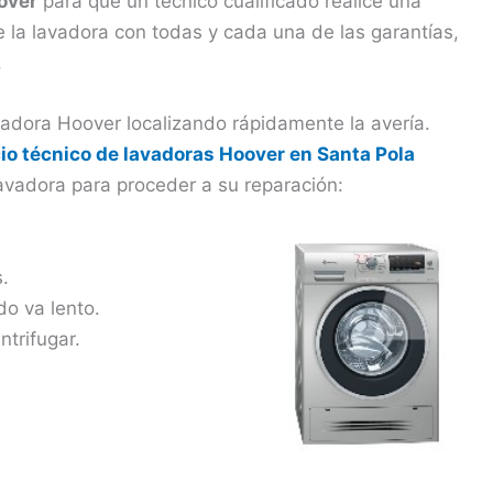
over
para que un técnico cualificado realice una
e la lavadora con todas y cada una de las garantías,
.
vadora Hoover localizando rápidamente la avería.
cio técnico de lavadoras Hoover en Santa Pola
avadora para proceder a su reparación:
.
do va lento.
trifugar.