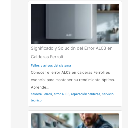
Significado y Solución del Error AL03 en
Calderas Ferroli
Fallos y avisos del sistema
Conocer el error AL03 en calderas Ferroli es
esencial para mantener su rendimiento óptimo.
Aprende…
caldera Ferroli
,
error AL03
,
reparación calderas
,
servicio
técnico