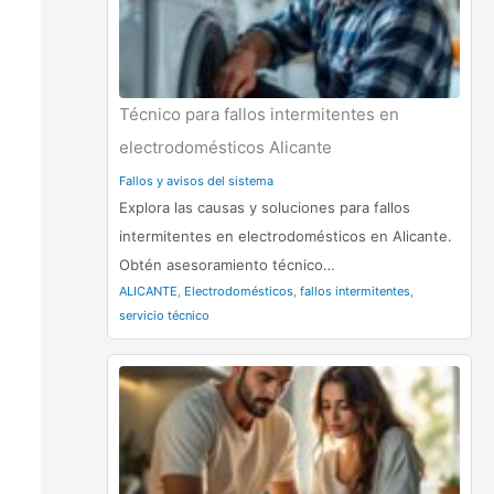
Técnico para fallos intermitentes en
electrodomésticos Alicante
Fallos y avisos del sistema
Explora las causas y soluciones para fallos
intermitentes en electrodomésticos en Alicante.
Obtén asesoramiento técnico…
ALICANTE
,
Electrodomésticos
,
fallos intermitentes
,
servicio técnico