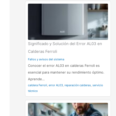
Significado y Solución del Error AL03 en
Calderas Ferroli
Fallos y avisos del sistema
Conocer el error AL03 en calderas Ferroli es
esencial para mantener su rendimiento óptimo.
Aprende…
caldera Ferroli
,
error AL03
,
reparación calderas
,
servicio
técnico