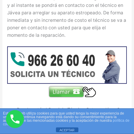
y al instante se pondrá en contacto con el técnico en
Jávea para arreglar su aparato estropeado. De forma
inmediata y sin incremento de costo el técnico se va a
poner en contacto con usted para que elija el
momento de la reparación.
¿Donde está el Servicio Técnico Cata en Jávea?
Este sitio web utiliza cookies para que usted tenga la mejor experiencia de
Nuestro servicio técnico es exclusivamente un
usuario. Si continúa navegando está dando su consentimiento para la
aceptación de las mencionadas cookies y la aceptación de nuestra
política de
servicio a domicilio. No disponemos de local físico en
cookies
ACEPTAR
Jávea. Disponemos de Múltiples unidades móviles en