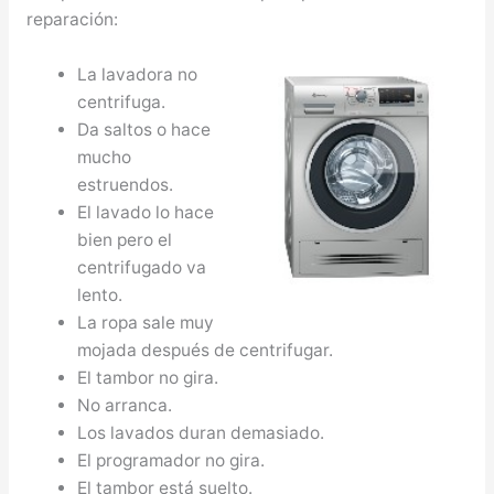
reparación:
La lavadora no
centrifuga.
Da saltos o hace
mucho
estruendos.
El lavado lo hace
bien pero el
centrifugado va
lento.
La ropa sale muy
mojada después de centrifugar.
El tambor no gira.
No arranca.
Los lavados duran demasiado.
El programador no gira.
El tambor está suelto.