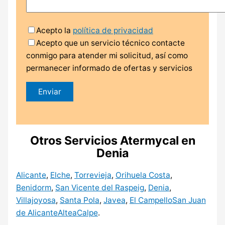
Acepto la
política de privacidad
Acepto que un servicio técnico contacte
conmigo para atender mi solicitud, así como
permanecer informado de ofertas y servicios
Otros Servicios Atermycal en
Denia
Alicante
,
Elche
,
Torrevieja
,
Orihuela Costa
,
Benidorm
,
San Vicente del Raspeig
,
Denia
,
Villajoyosa
,
Santa Pola
,
Javea
,
El Campello
San Juan
de Alicante
Altea
Calpe
.