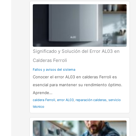
Significado y Solución del Error AL03 en
Calderas Ferroli
Fallos y avisos del sistema
Conocer el error AL03 en calderas Ferroli es
esencial para mantener su rendimiento óptimo.
Aprende…
caldera Ferroli
,
error AL03
,
reparación calderas
,
servicio
técnico